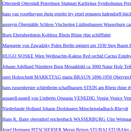
Otterstedt Otterstädt Petersburg Stuttgart Karfreitag Symbolismus Prer
hans van voorthuysen rhein erpeler ley erpel remagen ludendorff-büc
anonym Ölgemälde Schloss Vischering Lüdinghausen Wasserburg cast
Burg Ehrenbreitstein Koblenz Rhein Rhine rhin schifffahrt
Margarete von Zawadzky Polen Berlin signiert um 1930 Steg Baum 
HUGO NOSKE Wien Weihnachts-Kaktus Red orchid Cactus Epiph
Johann Adelhard Nürnberg Burg Mosaikbild ca 3000 Natur Holz Teil
rarer Holzschnitt MARKTTAG maria BRAUN 1896-1950 Oberviech
hans russenberger schleitheim schaffhausen STEIN am Rhein rhine r
aquarell-pastell von Umberto Ongania VENEDIG Venise Venice Ven
Niederlande Holland Johann Drolshagen Mönchengladbach-Rheydt
Hans K. Baier oberstdorf reichenbach WASSERBURG Ulm Weingar
Josef Hermann PITSCHEIDER Meran Brixen STUBAI STUBAIer Al