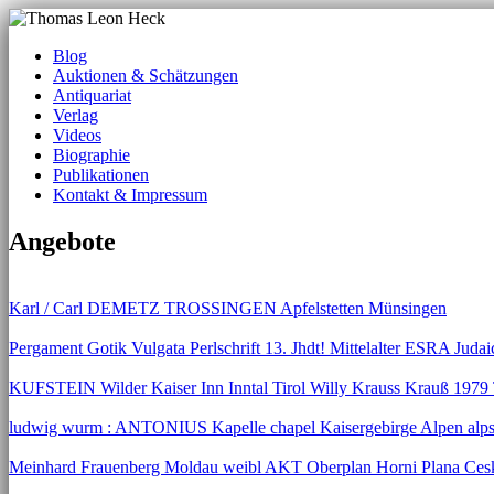
Blog
Auktionen & Schätzungen
Antiquariat
Verlag
Videos
Biographie
Publikationen
Kontakt & Impressum
Angebote
Karl / Carl DEMETZ TROSSINGEN Apfelstetten Münsingen
Pergament Gotik Vulgata Perlschrift 13. Jhdt! Mittelalter ESRA Judai
KUFSTEIN Wilder Kaiser Inn Inntal Tirol Willy Krauss Krauß 1979 
ludwig wurm : ANTONIUS Kapelle chapel Kaisergebirge Alpen alp
Meinhard Frauenberg Moldau weibl AKT Oberplan Horni Plana Ces