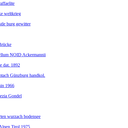
affaelite
ke weltkrieg
le burg gewitter
Brücke
yllum NOID Ackermannii
e dat. 1892
tach Günzburg handkol.
hin 1966
ezia Gondel
ten wurzach bodensee
pen Tirol 1975