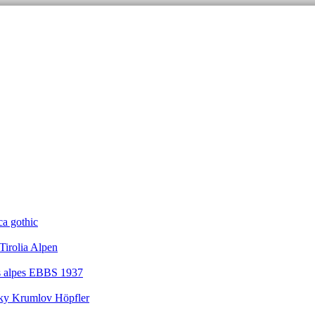
ca gothic
Tirolia Alpen
s alpes EBBS 1937
ky Krumlov Höpfler