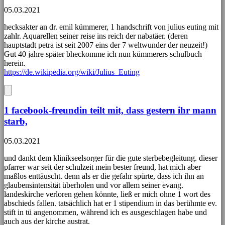
05.03.2021
hecksakter an dr. emil kümmerer, 1 handschrift von julius euting mit
zahlr. Aquarellen seiner reise ins reich der nabatäer. (deren
hauptstadt petra ist seit 2007 eins der 7 weltwunder der neuzeit!)
Gut 40 jahre später bheckomme ich nun kümmerers schulbuch
herein.
https://de.wikipedia.org/wiki/Julius_Euting
1 facebook-freundin teilt mit, dass gestern ihr mann
starb,
05.03.2021
und dankt dem klinikseelsorger für die gute sterbebegleitung. dieser
pfarrer war seit der schulzeit mein bester freund, hat mich aber
maßlos enttäuscht. denn als er die gefahr spürte, dass ich ihn an
glaubensintensität überholen und vor allem seiner evang.
landeskirche verloren gehen könnte, ließ er mich ohne 1 wort des
abschieds fallen. tatsächlich hat er 1 stipendium in das berühmte ev.
stift in tü angenommen, während ich es ausgeschlagen habe und
auch aus der kirche austrat.