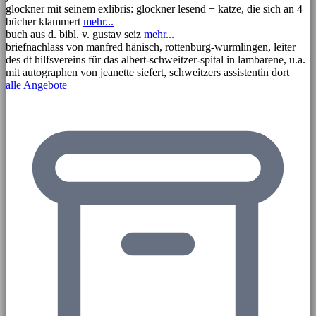
glockner mit seinem exlibris: glockner lesend + katze, die sich an 4
bücher klammert
mehr...
buch aus d. bibl. v. gustav seiz
mehr...
briefnachlass von manfred hänisch, rottenburg-wurmlingen, leiter
des dt hilfsvereins für das albert-schweitzer-spital in lambarene, u.a.
mit autographen von jeanette siefert, schweitzers assistentin dort
alle Angebote