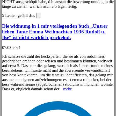
NICHT ausgeschöpft habe, d.h. anstatt die bewertung unnötig in die
länge zu ziehen, war ich nach 2,5 tagen fertig.
5
Leuten gefällt das.
Die widmung in 1 mir vorliegenden buch „Unsrer
lieben Tante Emma Weihnachten 1936 Rudolf u.
Ilse“ ist nicht wirklich prickelnd.
07.03.2021
Ich schätze die zahl der hecksperten, die sie als von rudolf hess
geschrieben erahnen oder wissen und bestimmen könnten, weltweit
auf etwa 5. Dass mir dies gelang, werte ich als 1 sternstunde meines
berufslebens, ich musste nicht mal die abweisende verwandtschaft
von hess kontaktieren, um die tante zu identifizieren, das gelang mir
aus meinen eigenen aufzeichnungen: es ist emma rothacker, bei der
hess während seines (abgebrochenen) studiums in münchen wohnte.
Dass er, obgleich damals schon der...
mehr