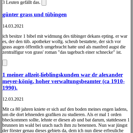
3
Leuten gefällt das.
günter grass und tübingen
14.03.2021
ich besitze 1 bibel mit widmung des tübinger dekans epting. er war
es, der den tüb. apotheker wolfg. scheub bestattete, der sich vor
grass augen öffentlich umgebracht hatte und als manfred augst die
zentralfigur von grass' roman "das tagebuch einer schnecke" ist.
1 meiner allzeit-lieblingskunden war dr alexander
meyer-könig, hoher verwaltungsbeamter (ca 1910-
1990).
12.03.2021
Mit ca 80 jahren kniete er sich auf den boden meines engen ladens,
um die dort lehnenden grafiken zu studieren. Als er mal 1 orden
bheckommen sollte, lehnte er diesen ab und bat darum, stattdessen 1
brunnen im wald bei urach nach ihm zu benennen. Nun war jüngst
der förster genau dieses gebiets da, dem ich nun diese erfreuliche