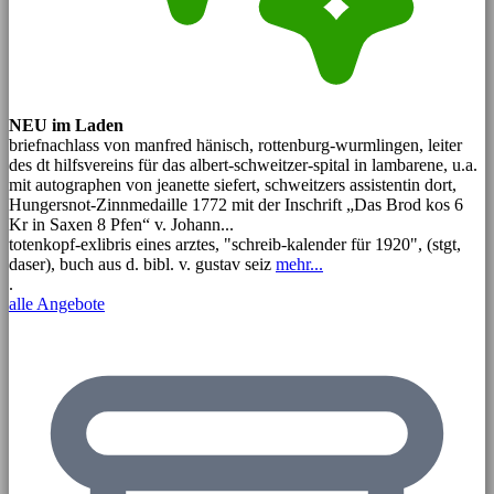
NEU im Laden
briefnachlass von manfred hänisch, rottenburg-wurmlingen, leiter
des dt hilfsvereins für das albert-schweitzer-spital in lambarene, u.a.
mit autographen von jeanette siefert, schweitzers assistentin dort,
Hungersnot-Zinnmedaille 1772 mit der Inschrift „Das Brod kos 6
Kr in Saxen 8 Pfen“ v. Johann...
totenkopf-exlibris eines arztes, "schreib-kalender für 1920", (stgt,
daser), buch aus d. bibl. v. gustav seiz
mehr...
.
alle Angebote