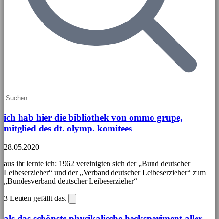
ich hab hier die bibliothek von ommo grupe,
mitglied des dt. olymp. komitees
28.05.2020
aus ihr lernte ich: 1962 vereinigten sich der „Bund deutscher
Leibeserzieher“ und der „Verband deutscher Leibeserzieher“ zum
„Bundesverband deutscher Leibeserzieher“
3
Leuten gefällt das.
als das schönste physikalische hecksperiment aller