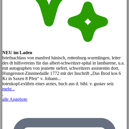
NEU im Laden
briefnachlass von manfred hänisch, rottenburg-wurmlingen, leiter
des dt hilfsvereins für das albert-schweitzer-spital in lambarene, u.a.
mit autographen von jeanette siefert, schweitzers assistentin dort,
Hungersnot-Zinnmedaille 1772 mit der Inschrift „Das Brod kos 6
Kr in Saxen 8 Pfen“ v. Johann...
totenkopf-exlibris eines arztes, buch aus d. bibl. v. gustav seiz
mehr...
.
alle Angebote