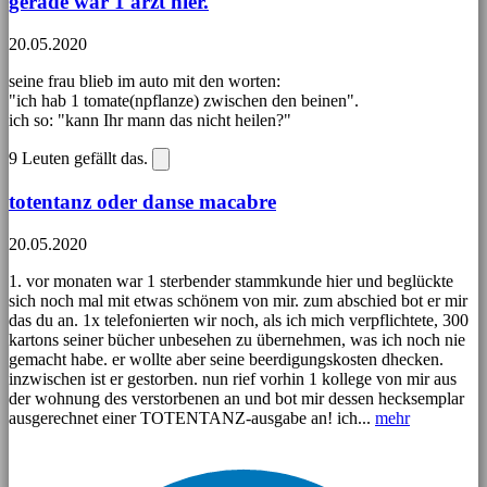
gerade war 1 arzt hier.
20.05.2020
seine frau blieb im auto mit den worten:
"ich hab 1 tomate(npflanze) zwischen den beinen".
ich so: "kann Ihr mann das nicht heilen?"
9
Leuten gefällt das.
totentanz oder danse macabre
20.05.2020
1. vor monaten war 1 sterbender stammkunde hier und beglückte
sich noch mal mit etwas schönem von mir. zum abschied bot er mir
das du an. 1x telefonierten wir noch, als ich mich verpflichtete, 300
kartons seiner bücher unbesehen zu übernehmen, was ich noch nie
gemacht habe. er wollte aber seine beerdigungskosten dhecken.
inzwischen ist er gestorben. nun rief vorhin 1 kollege von mir aus
der wohnung des verstorbenen an und bot mir dessen hecksemplar
ausgerechnet einer TOTENTANZ-ausgabe an! ich...
mehr