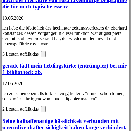
nach der lhecktüre von rosa luxemburgs biographie
die für mich typische essenz
13.05.2020
ich habe die bibliothek des hechinger zeitungsverlegers dr. eberhard
konstanzer. dessen vorgänger in dieser funktion war august pretzl,
der mit paul levi prozessiert hat, der wiederum der anwalt und
lebensgefährte rosas war.
3
Leuten gefällt das.
gerade lädt mein lieblingstürke (entrümpler) bei mir
1 bibliotheck ab.
12.05.2020
ich zu seinen ebenfalls türkischen jg helfern: "immer schön lernen,
sonst müsst ihr irgendwann auch altpapier machen"
2
Leuten gefällt das.
Seine halbaffenartige hässlichkeit verbunden mit
operndivenhafter zickigkeit haben lange verhindert,