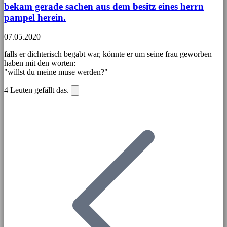
bekam gerade sachen aus dem besitz eines herrn
pampel herein.
07.05.2020
falls er dichterisch begabt war, könnte er um seine frau geworben
haben mit den worten:
"willst du meine muse werden?"
4
Leuten gefällt das.