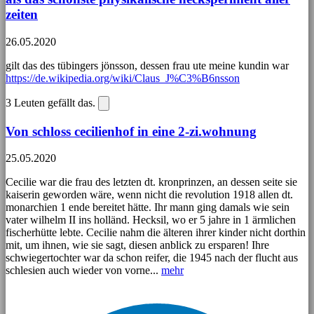
zeiten
26.05.2020
gilt das des tübingers jönsson, dessen frau ute meine kundin war
https://de.wikipedia.org/wiki/Claus_J%C3%B6nsson
3
Leuten gefällt das.
Von schloss cecilienhof in eine 2-zi.wohnung
25.05.2020
Cecilie war die frau des letzten dt. kronprinzen, an dessen seite sie
kaiserin geworden wäre, wenn nicht die revolution 1918 allen dt.
monarchien 1 ende bereitet hätte. Ihr mann ging damals wie sein
vater wilhelm II ins holländ. Hecksil, wo er 5 jahre in 1 ärmlichen
fischerhütte lebte. Cecilie nahm die älteren ihrer kinder nicht dorthin
mit, um ihnen, wie sie sagt, diesen anblick zu ersparen! Ihre
schwiegertochter war da schon reifer, die 1945 nach der flucht aus
schlesien auch wieder von vorne...
mehr