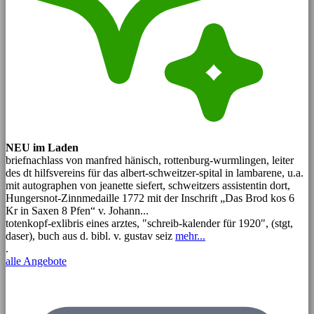
NEU im Laden
briefnachlass von manfred hänisch, rottenburg-wurmlingen, leiter
des dt hilfsvereins für das albert-schweitzer-spital in lambarene, u.a.
mit autographen von jeanette siefert, schweitzers assistentin dort,
Hungersnot-Zinnmedaille 1772 mit der Inschrift „Das Brod kos 6
Kr in Saxen 8 Pfen“ v. Johann...
totenkopf-exlibris eines arztes, "schreib-kalender für 1920", (stgt,
daser), buch aus d. bibl. v. gustav seiz
mehr...
.
alle Angebote