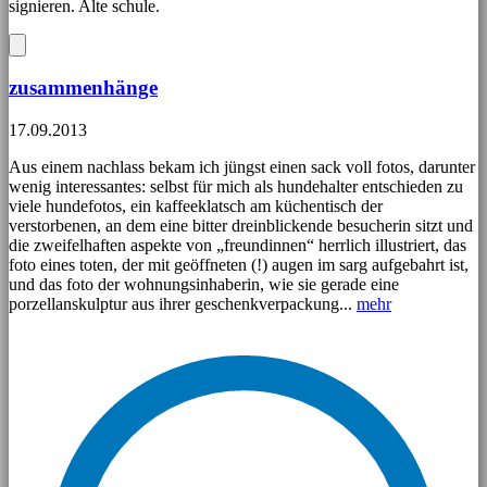
signieren. Alte schule.
zusammenhänge
17.09.2013
Aus einem nachlass bekam ich jüngst einen sack voll fotos, darunter
wenig interessantes: selbst für mich als hundehalter entschieden zu
viele hundefotos, ein kaffeeklatsch am küchentisch der
verstorbenen, an dem eine bitter dreinblickende besucherin sitzt und
die zweifelhaften aspekte von „freundinnen“ herrlich illustriert, das
foto eines toten, der mit geöffneten (!) augen im sarg aufgebahrt ist,
und das foto der wohnungsinhaberin, wie sie gerade eine
porzellanskulptur aus ihrer geschenkverpackung...
mehr