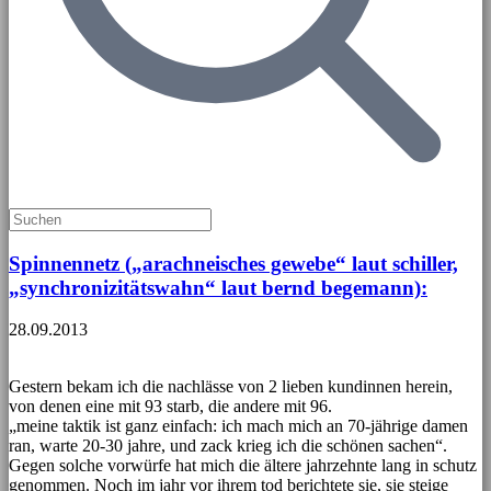
Spinnennetz („arachneisches gewebe“ laut schiller,
„synchronizitätswahn“ laut bernd begemann):
28.09.2013
Gestern bekam ich die nachlässe von 2 lieben kundinnen herein,
von denen eine mit 93 starb, die andere mit 96.
„meine taktik ist ganz einfach: ich mach mich an 70-jährige damen
ran, warte 20-30 jahre, und zack krieg ich die schönen sachen“.
Gegen solche vorwürfe hat mich die ältere jahrzehnte lang in schutz
genommen. Noch im jahr vor ihrem tod berichtete sie, sie steige