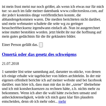
ist mein frust meist nur noch größer, als wenn ich etwas nur für mich
tue: so auch im falle meiner datenbank www.collectorsloss.com, auf
der jede/r kostenlos dinge veröffentlichen konnte, die
abhandengekommen waren. Die medien berichteten nicht darüber,
und mein webmaster schaltete die seite wg zu geringer
besucherfrheckuenz irgendwann einfach ab. Nun ist ausgerechnet
seine mutter bestohlen worden. jetzt bleibt ihr nur die hoffnung auf
mein gutes gedächtnis für die ihr geklauten bilder.
Einer Person gefällt das.
Omertà oder das gesetz des schweigens
21.07.2018
1 sammler löst seine sammlung auf, darunter ns-stücke, von denen
ich einige erhalte wie tagebücher von hitlers architektin. In der mir
eigenen offenheit berichte ich auf meiner website und bei facebook
darüber. nun höre ich, dass man mir das in der „szene“ übelnehme
und ich mit konsheckuenzen zu rechnen hätte, z.b. nichts mehr zu
bekommen. Wenn ich aber die wahl hätte zwischen umsatz und
anheckdotenseligkeit, würde ich mich ganz klar fürs plaudern
entscheiden, denn ob ich mehr oder...
mehr