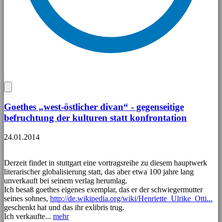
Goethes „west-östlicher divan“ - gegenseitige
befruchtung der kulturen statt konfrontation
24.01.2014
Derzeit findet in stuttgart eine vortragsreihe zu diesem hauptwerk
literarischer globalisierung statt, das aber etwa 100 jahre lang
unverkauft bei seinem verlag herumlag.
Ich besaß goethes eigenes exemplar, das er der schwiegermutter
seines sohnes,
http://de.wikipedia.org/wiki/Henriette_Ulrike_Otti...
geschenkt hat und das ihr exlibris trug.
Ich verkaufte...
mehr