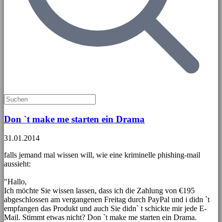
Don `t make me starten ein Drama
31.01.2014
falls jemand mal wissen will, wie eine kriminelle phishing-mail
aussieht:
"Hallo,
Ich möchte Sie wissen lassen, dass ich die Zahlung von €195
abgeschlossen am vergangenen Freitag durch PayPal und i didn `t
empfangen das Produkt und auch Sie didn` t schickte mir jede E-
Mail. Stimmt etwas nicht? Don `t make me starten ein Drama.