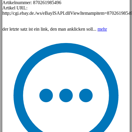
Artikelnummer: 870261985496
Artikel URL:
http;//cgi.ebay.de./ws/eBayISAPI.dllViewItemampitem=8702619854
der letzte satz ist ein link, den man anklicken soll...
mehr