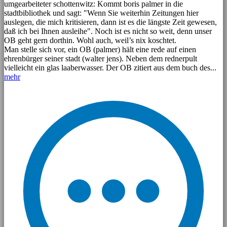
umgearbeiteter schottenwitz: Kommt boris palmer in die
stadtbibliothek und sagt: "Wenn Sie weiterhin Zeitungen hier
auslegen, die mich kritisieren, dann ist es die längste Zeit gewesen,
daß ich bei Ihnen ausleihe". Noch ist es nicht so weit, denn unser
OB geht gern dorthin. Wohl auch, weil’s nix koschtet.
Man stelle sich vor, ein OB (palmer) hält eine rede auf einen
ehrenbürger seiner stadt (walter jens). Neben dem rednerpult
vielleicht ein glas laaberwasser. Der OB zitiert aus dem buch des...
mehr