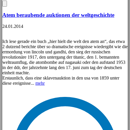
Atem beraubende auktionen der weltgeschichte
24.01.2014
Ich lese gerade ein buch „hier hielt die welt den atem an“, das etwa
2 dutzend berichte über so dramatische ereignisse wiedergibt wie die
ermordung von lincoln und gandhi, den sieg der russischen
revolutionäre 1917, den untergang der titanic, den 1. bemannten
weltraumflug, die atombombe auf nagasaki oder den aufstand 1953
in der ddr, der jahrzehnte lang den 17. juni zum tag der deutschen
einheit machte.
Erstaunlich, dass eine sklavenauktion in den usa von 1859 unter
diese ereignisse...
mehr