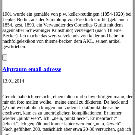
1901 wurde ein gemälde von p.w. keller-reutlingen (1854-1920) bei
Lepke, Berlin, aus der Sammlung von Friedrich Gurlitt (geb. auch
1854, gest. 1893, ein Verwandter des Cornelius Gurlitt mit dem
sagenhafter Schwabinger Kunstfund) versteigert (nach Thieme-
Becker). Ich mache das werkverzeichnis von keller und habe im
nachfolgelexikon von thieme-becker, dem AKL, seinen artikel
geschrieben.
Alptraum email-adresse
13.01.2014
Gerade habe ich versucht, einem alten und schwerhörigen mann, der
mir ein foto mailen wollte, meine email zu diktieren. Da heck und
@ und web ähnlich klingen und zudem 1 dot/punkt die sache
erschwert, kam es zu unerträglichen komplikationen. Er immer
wieder „punkt web“. Ich: „nein, punkt heck“. Er mehrfach:“
@heck“, ich gequält und immer lauter werdend:„nein, @web“.
Nach gefühlten 200, tatsächlich aber etwa 20-30 versuchen, gab ich
auf.