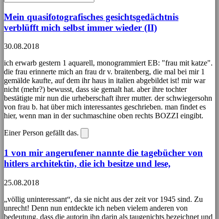
Mein quasifotografisches gesichtsgedächtnis
verblüfft mich selbst immer wieder (II)
30.08.2018
ich erwarb gestern 1 aquarell, monogrammiert EB: "frau mit katze".
die frau erinnerte mich an frau dr v. braitenberg, die mal bei mir 1
gemälde kaufte, auf dem ihr haus in italien abgebildet ist! mir war
nicht (mehr?) bewusst, dass sie gemalt hat. aber ihre tochter
bestätigte mir nun die urheberschaft ihrer mutter. der schwiegersohn
von frau b. hat über mich interessantes geschrieben. man findet es
hier, wenn man in der suchmaschine oben rechts BOZZI eingibt.
Einer Person gefällt das.
1 von mir angerufener nannte die tagebücher von
hitlers architektin, die ich besitze und lese,
25.08.2018
„völlig uninteressant“, da sie nicht aus der zeit vor 1945 sind. Zu
unrecht! Denn nun entdeckte ich neben vielem anderen von
bedeutung, dass die autorin ihn darin als taugenichts bezeichnet und