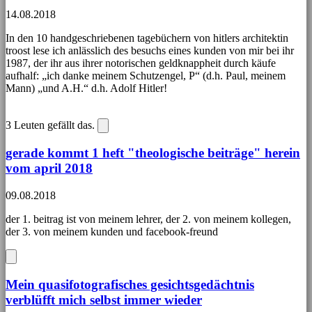
14.08.2018
In den 10 handgeschriebenen tagebüchern von hitlers architektin
troost lese ich anlässlich des besuchs eines kunden von mir bei ihr
1987, der ihr aus ihrer notorischen geldknappheit durch käufe
aufhalf: „ich danke meinem Schutzengel, P“ (d.h. Paul, meinem
Mann) „und A.H.“ d.h. Adolf Hitler!
3
Leuten gefällt das.
gerade kommt 1 heft "theologische beiträge" herein
vom april 2018
09.08.2018
der 1. beitrag ist von meinem lehrer, der 2. von meinem kollegen,
der 3. von meinem kunden und facebook-freund
Mein quasifotografisches gesichtsgedächtnis
verblüfft mich selbst immer wieder