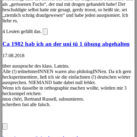
als „gerissenen Fuchs“, der mal mit drogen gehandelt habe! Der
beschuldigte selbst hatte mir gesagt, gerdy troost, so heißt sie, sei
„ziemlich schräg draufgewesen“ und habe jeden ausspioniert. Ich
liebe es.
4
Leuten gefällt das.
Ca 1982 hab ich an der uni tü 1 übung abgehalten
17.08.2018
über aussprache des klass. Lateins.
Alle (!) teilnehmerINNEN waren also philologINNen. Da ich gern
hecksperimentiere, ließ ich sie die einfachsten (!) deutschen wörter
aussprechen. NIEMAND hatte dabei null fehler.
Wenn ich dasselbe in orthographie machen wollte, würden mir 3
hecksempel reichen:
mon chéri, Bertrand Russell, subsumieren.
schreiben fast alle falsch.