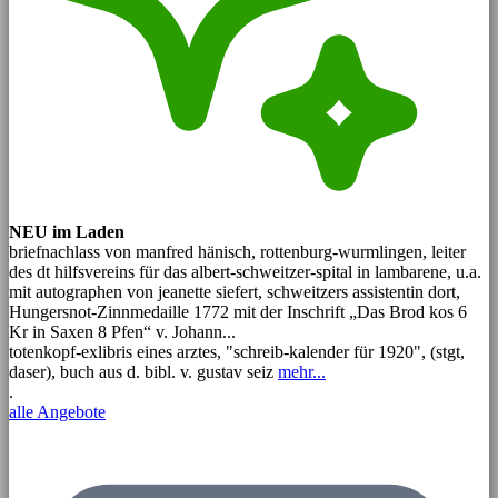
NEU im Laden
briefnachlass von manfred hänisch, rottenburg-wurmlingen, leiter
des dt hilfsvereins für das albert-schweitzer-spital in lambarene, u.a.
mit autographen von jeanette siefert, schweitzers assistentin dort,
Hungersnot-Zinnmedaille 1772 mit der Inschrift „Das Brod kos 6
Kr in Saxen 8 Pfen“ v. Johann...
totenkopf-exlibris eines arztes, "schreib-kalender für 1920", (stgt,
daser), buch aus d. bibl. v. gustav seiz
mehr...
.
alle Angebote