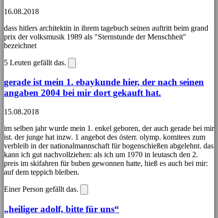
16.08.2018
dass hitlers architektin in ihrem tagebuch seinen auftritt beim grand
prix der volksmusik 1989 als "Sternstunde der Menschheit"
bezeichnet
5
Leuten gefällt das.
gerade ist mein 1. ebaykunde hier, der nach seinen
angaben 2004 bei mir dort gekauft hat.
15.08.2018
im selben jahr wurde mein 1. enkel geboren, der auch gerade bei mir
ist. der junge hat inzw. 1 angebot des österr. olymp. komitees zum
verbleib in der nationalmannschaft für bogenschießen abgelehnt. das
kann ich gut nachvollziehen: als ich um 1970 in leutasch den 2.
preis im skifahren für buben gewonnen hatte, hieß es auch bei mir:
auf dem teppich bleiben.
Einer Person gefällt das.
„heiliger adolf, bitte für uns“