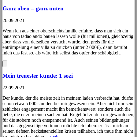
Ganz oben – ganz unten
26.09.2021
Wenn ich aus einer oberschichtsfamilie erfahre, dass man sich ein
haus von tadao ando bauen lassen wolle (für millionen), gleichzeitig
aber, dass von derselben versucht wurde, den preis für die
entrümpelung einer villa zu drücken (unter 2 000€), dann betrübt
mich das fast so, als wäre ich selbst das opfer der schäbigkeit.
Mein treuester kunde: 1 sozi
22.09.2021
Der kunde, der die meiste zeit in meinem laden verbracht hat, dürfte
schon etwa 5 000 stunden bei mir gewesen sein. Aber nicht nur sein
zeitliches engagement macht ihn bemerkenswert, sondern auch die
liebe, die er zu meinen sachen hat. Er gehört zu den rar gewordenen,
für die stöbern noch entspannend ist. Auch seinen bildungshunger
und das gegenseitige vertrauen möchte ich loben: er lässt mich an
seinen tiefsten hecksistenziellen krisen teilhaben, ich traue ihm nicht
zu, mich zu bestehlen....
mehr