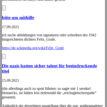
bitte um mithilfe
17.09.2021
ich suche abbildungen von signaturen oder schreiben des 1942
hingerichteten dichters Felix_Grafe.
https://de.wikipedia.org/wiki/Felix_Grafe
Die nazis hatten sicher talent für beeindruckende
titel
15.09.2021
(die allerdings auch zu spott führten: so sagte mir 1 urenkel
bismarcks, sie hätten leni riefenstahl die „reichsgletscherspalte“
genannt).
Anlässlich der derzeitigen ausstellung über die sog. gottbegnadeten