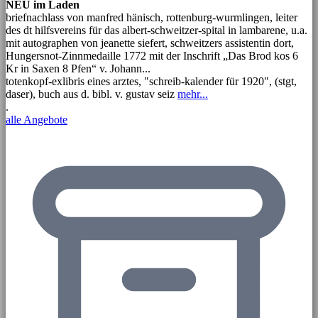
NEU im Laden
briefnachlass von manfred hänisch, rottenburg-wurmlingen, leiter
des dt hilfsvereins für das albert-schweitzer-spital in lambarene, u.a.
mit autographen von jeanette siefert, schweitzers assistentin dort,
Hungersnot-Zinnmedaille 1772 mit der Inschrift „Das Brod kos 6
Kr in Saxen 8 Pfen“ v. Johann...
totenkopf-exlibris eines arztes, "schreib-kalender für 1920", (stgt,
daser), buch aus d. bibl. v. gustav seiz
mehr...
.
alle Angebote