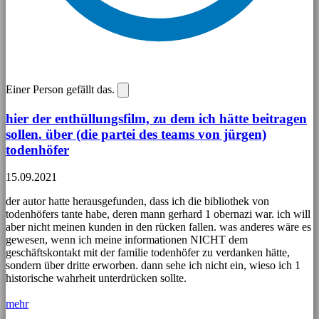
Einer Person gefällt das.
hier der enthüllungsfilm, zu dem ich hätte beitragen
sollen. über (die partei des teams von jürgen)
todenhöfer
15.09.2021
der autor hatte herausgefunden, dass ich die bibliothek von
todenhöfers tante habe, deren mann gerhard 1 obernazi war. ich will
aber nicht meinen kunden in den rücken fallen. was anderes wäre es
gewesen, wenn ich meine informationen NICHT dem
geschäftskontakt mit der familie todenhöfer zu verdanken hätte,
sondern über dritte erworben. dann sehe ich nicht ein, wieso ich 1
historische wahrheit unterdrücken sollte.
mehr