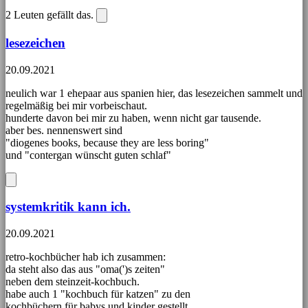
2
Leuten gefällt das.
lesezeichen
20.09.2021
neulich war 1 ehepaar aus spanien hier, das lesezeichen sammelt und
regelmäßig bei mir vorbeischaut.
hunderte davon bei mir zu haben, wenn nicht gar tausende.
aber bes. nennenswert sind
"diogenes books, because they are less boring"
und "contergan wünscht guten schlaf"
systemkritik kann ich.
20.09.2021
retro-kochbücher hab ich zusammen:
da steht also das aus "oma(')s zeiten"
neben dem steinzeit-kochbuch.
habe auch 1 "kochbuch für katzen" zu den
kochbüchern für babys und kinder gestellt