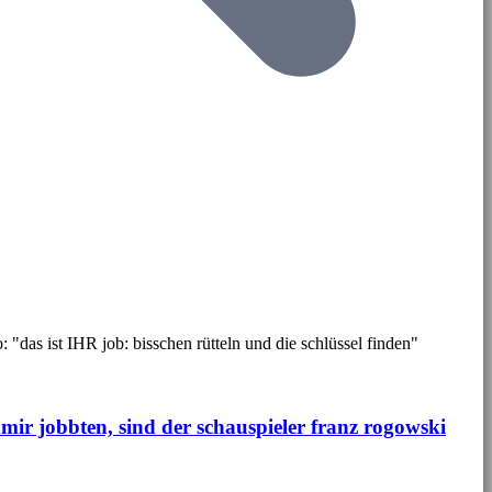
o: "das ist IHR job: bisschen rütteln und die schlüssel finden"
 mir jobbten, sind der schauspieler franz rogowski