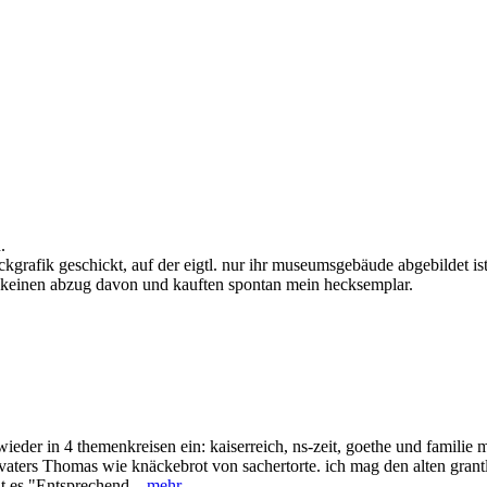
.
rafik geschickt, auf der eigtl. nur ihr museumsgebäude abgebildet ist, 
 keinen abzug davon und kauften spontan mein hecksemplar.
ieder in 4 themenkreisen ein: kaiserreich, ns-zeit, goethe und familie
s vaters Thomas wie knäckebrot von sachertorte. ich mag den alten grant
t es "Entsprechend...
mehr