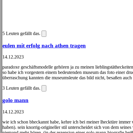
5
Leuten gefällt das.
eulen mit erfolg nach athen tragen
14.12.2023
paradoxe geschäftsmodelle gehören ja zu meinen lieblingstätheckeiten
so habe ich vorgestern einem bedeutenden museum das foto einer druckg
überraschung kannten die museumsleute das bild nicht, besaßen auch
3
Leuten gefällt das.
golo mann
14.12.2023
wie ich schon bheckannt habe, kehre ich bei meiner lhecktüre immer w
haben). sein knorrig-origineller stil unterscheidet sich von dem seine
niemand mehr hören. (in der rezension einer golo mann-biografie heiß