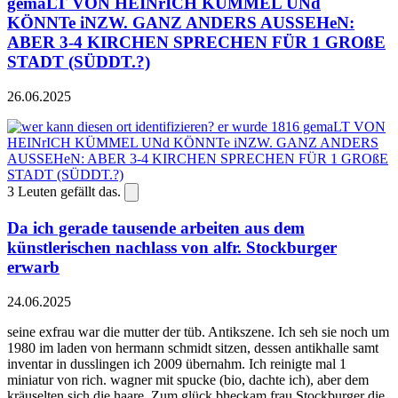
gemaLT VON HEINrICH KÜMMEL UNd
KÖNNTe iNZW. GANZ ANDERS AUSSEHeN:
ABER 3-4 KIRCHEN SPRECHEN FÜR 1 GROßE
STADT (SÜDDT.?)
26.06.2025
3
Leuten gefällt das.
Da ich gerade tausende arbeiten aus dem
künstlerischen nachlass von alfr. Stockburger
erwarb
24.06.2025
seine exfrau war die mutter der tüb. Antikszene. Ich seh sie noch um
1980 im laden von hermann schmidt sitzen, dessen antikhalle samt
inventar in dusslingen ich 2009 übernahm. Ich reinigte mal 1
miniatur von rich. wagner mit spucke (bio, dachte ich), aber dem
kräuselten sich die haare. Zum glück bheckam frau Stockburger die