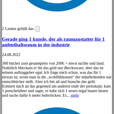
2
Leuten gefällt das.
Gerade ging 1 kunde, der als raumaustatter für 1
aufenthaltsraum in der industrie
24.08.2022
300 bücher zum gesamtpreis von 200€ + mwst suchte und fand.
Natürlich bheckam er für das geld nur dheckoware, aber das ist
seinem auftraggeber egal. Ich frage mich schon, was das für 1
niveau ist, wenn man in die „wohlfühloasen“ der mitarbeitenden nur
ramschbücher stellt. Aber ich bin alt und brauche das geld.
Erinnert mich an das gegenteil am anderen ende der preisskala: kam
1 porschefahrer und sagte, er habe sich 1 neues regal bauen lassen
und suche dafür 6 meter lederrücken. Es...
mehr