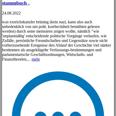
stammbuch ,
24.08.2022
was exreichskanzler brüning (kein nazi, kann also auch
unbedenklich von um polit. korrhecktheit bemühten gelesen
werden) durch seine memoiren zeigen wollte, nämlich "wie
'unplanmäßig' entscheidende politische Vorgänge verlaufen, wie
Zufälle, persönliche Freundschaften und Gegensätze sowie nicht
vorherzusehende Ereignisse den Ablauf der Geschichte viel stärker
bestimmen als ausgeklügelte Verfassungs-bestimmungen und
parlamentarische Geschäftsordnungen, Wirtschafts- und
Finanztheorien,...
mehr