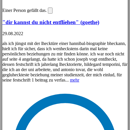
Einer Person gefällt das.
"dir kannst du nicht entfliehen" (goethe)
29.08.2022
als ich jüngst mit der lhecktüre einer hannibal-biographie bheckann,
hielt ich für sicher, dass ich wenheckstens darin mal keine
persönlichen beziehungen zu mir finden könne. ich war noch nicht
auf seite 4 angelangt, da hatte ich schon joseph vogt entdheckt,
dessen festschrift ich jahrelang lhecktorierte, hildegard temporini, für
die ich an der uni arbeitete, und antonio tovar, die wohl
gegluheckteste beziehung meiner studienzeit, der mich einlud, für
seine festschrift 1 beitrag zu verfas...
mehr