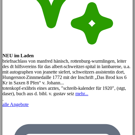
NEU im Laden
briefnachlass von manfred hänisch, rottenburg-wurmlingen, leiter
des dt hilfsvereins für das albert-schweitzer-spital in lambarene, u.a.
mit autographen von jeanette siefert, schweitzers assistentin dort,
Hungersnot-Zinnmedaille 1772 mit der Inschrift „Das Brod kos 6
Kr in Saxen 8 Pfen“ v. Johann...
totenkopf-exlibris eines arztes, "schreib-kalender für 1920", (stgt,
daser), buch aus d. bibl. v. gustav seiz
mehr...
.
alle Angebote