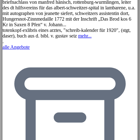
briefnachlass von manfred hänisch, rottenburg-wurmlingen, leiter
des dt hilfsvereins für das albert-schweitzer-spital in lambarene, u.a.
mit autographen von jeanette siefert, schweitzers assistentin dort,
Hungersnot-Zinnmedaille 1772 mit der Inschrift „Das Brod kos 6
Kr in Saxen 8 Pfen“ v. Johann...
totenkopf-exlibris eines arztes, "schreib-kalender für 1920", (stgt,
daser), buch aus d. bibl. v. gustav seiz
mehr...
.
alle Angebote