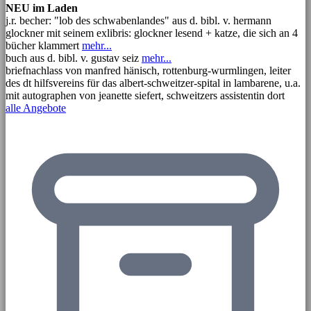
NEU im Laden
j.r. becher: "lob des schwabenlandes" aus d. bibl. v. hermann
glockner mit seinem exlibris: glockner lesend + katze, die sich an 4
bücher klammert
mehr...
buch aus d. bibl. v. gustav seiz
mehr...
briefnachlass von manfred hänisch, rottenburg-wurmlingen, leiter
des dt hilfsvereins für das albert-schweitzer-spital in lambarene, u.a.
mit autographen von jeanette siefert, schweitzers assistentin dort
alle Angebote