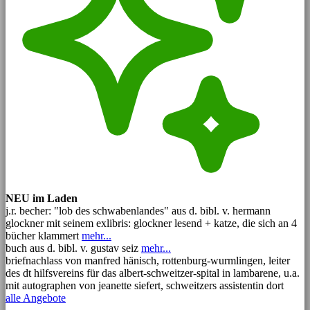
NEU im Laden
j.r. becher: "lob des schwabenlandes" aus d. bibl. v. hermann
glockner mit seinem exlibris: glockner lesend + katze, die sich an 4
bücher klammert
mehr...
buch aus d. bibl. v. gustav seiz
mehr...
briefnachlass von manfred hänisch, rottenburg-wurmlingen, leiter
des dt hilfsvereins für das albert-schweitzer-spital in lambarene, u.a.
mit autographen von jeanette siefert, schweitzers assistentin dort
alle Angebote