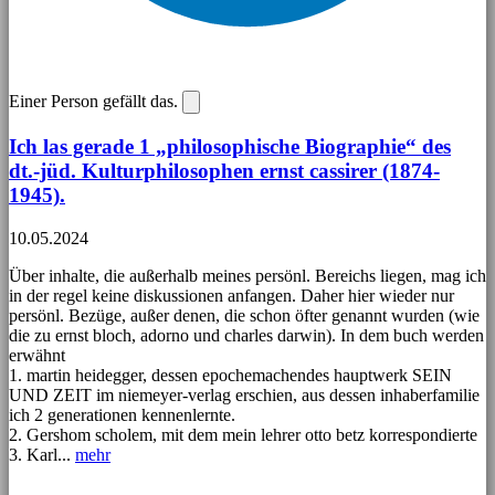
Einer Person gefällt das.
Ich las gerade 1 „philosophische Biographie“ des
dt.-jüd. Kulturphilosophen ernst cassirer (1874-
1945).
10.05.2024
Über inhalte, die außerhalb meines persönl. Bereichs liegen, mag ich
in der regel keine diskussionen anfangen. Daher hier wieder nur
persönl. Bezüge, außer denen, die schon öfter genannt wurden (wie
die zu ernst bloch, adorno und charles darwin). In dem buch werden
erwähnt
1. martin heidegger, dessen epochemachendes hauptwerk SEIN
UND ZEIT im niemeyer-verlag erschien, aus dessen inhaberfamilie
ich 2 generationen kennenlernte.
2. Gershom scholem, mit dem mein lehrer otto betz korrespondierte
3. Karl...
mehr