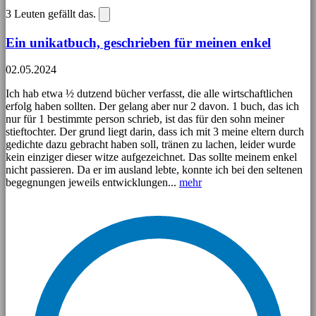
3
Leuten gefällt das.
Ein unikatbuch, geschrieben für meinen enkel
02.05.2024
Ich hab etwa ½ dutzend bücher verfasst, die alle wirtschaftlichen
erfolg haben sollten. Der gelang aber nur 2 davon. 1 buch, das ich
nur für 1 bestimmte person schrieb, ist das für den sohn meiner
stieftochter. Der grund liegt darin, dass ich mit 3 meine eltern durch
gedichte dazu gebracht haben soll, tränen zu lachen, leider wurde
kein einziger dieser witze aufgezeichnet. Das sollte meinem enkel
nicht passieren. Da er im ausland lebte, konnte ich bei den seltenen
begegnungen jeweils entwicklungen...
mehr