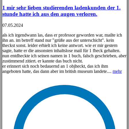
1 mir sehr lieben studierenden ladenkunden der 1.
stunde hatte ich aus den augen verloren.
07.05.2024
als ich irgendwann las, dass er professor geworden war, mailte ich
ihn an. im betreff stand nur "grüße aus der unterschicht". kein
theckst sonst. leider erhielt ich keine antwort. wie er mir gestern
sagte, hatte er die ansonsten inhaltslose mail für 1 fheck gehalten.
nun entdheckte ich seinen namen in 1 buch, falsch geschrieben, aber
zustimmend zitiert. er kannte das buch nicht.
er erinnert sich noch bedauernd an 1 objheckt, das ich ihm
angeboten hatte, das dann aber im british museum landete....
mehr