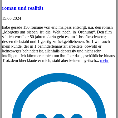
roman und realität
15.05.2024
habe gerade 150 romane von eric malpass entsorgt, u.a. den roman
„Morgens um_sieben_ist_die_Welt_noch_in_Ordnung“. Den film
sah ich vor über 50 jahren. darin geht es um 1 briefbeschwerer,
dessen diebstahl und 1 geistig zurückgebliebenen. So 1 war auch
mein kunde, der in 1 behindertenanstalt arbeitete, obwohl er
keineswges behindert ist, allenfalls depressiv und nicht sehr
intelligent. Ich kümmerte mich um ihn über das geschäftliche hinaus.
Trotzdem bhecklaute er mich, stahl aber keinen mystisch...
mehr