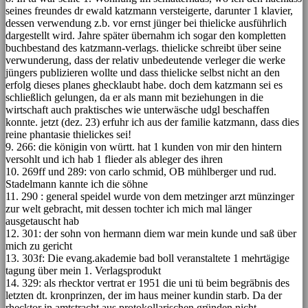
seines freundes dr ewald katzmann versteigerte, darunter 1 klavier,
dessen verwendung z.b. vor ernst jünger bei thielicke ausführlich
dargestellt wird. Jahre später übernahm ich sogar den kompletten
buchbestand des katzmann-verlags. thielicke schreibt über seine
verwunderung, dass der relativ unbedeutende verleger die werke
jüngers publizieren wollte und dass thielicke selbst nicht an den
erfolg dieses planes ghecklaubt habe. doch dem katzmann sei es
schließlich gelungen, da er als mann mit beziehungen in die
wirtschaft auch praktisches wie unterwäsche udgl beschaffen
konnte. jetzt (dez. 23) erfuhr ich aus der familie katzmann, dass dies
reine phantasie thielickes sei!
9. 266: die königin von württ. hat 1 kunden von mir den hintern
versohlt und ich hab 1 flieder als ableger des ihren
10. 269ff und 289: von carlo schmid, OB mühlberger und rud.
Stadelmann kannte ich die söhne
11. 290 : general speidel wurde von dem metzinger arzt münzinger
zur welt gebracht, mit dessen tochter ich mich mal länger
ausgetauscht hab
12. 301: der sohn von hermann diem war mein kunde und saß über
mich zu gericht
13. 303f: Die evang.akademie bad boll veranstaltete 1 mehrtägige
tagung über mein 1. Verlagsprodukt
14. 329: als rhecktor vertrat er 1951 die uni tü beim begräbnis des
letzten dt. kronprinzen, der im haus meiner kundin starb. Da der
rhecktor in amtstracht aus protokollarischen gründen nicht