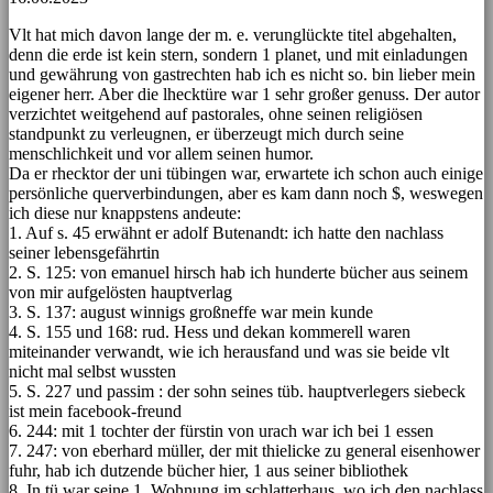
Vlt hat mich davon lange der m. e. verunglückte titel abgehalten,
denn die erde ist kein stern, sondern 1 planet, und mit einladungen
und gewährung von gastrechten hab ich es nicht so. bin lieber mein
eigener herr. Aber die lhecktüre war 1 sehr großer genuss. Der autor
verzichtet weitgehend auf pastorales, ohne seinen religiösen
standpunkt zu verleugnen, er überzeugt mich durch seine
menschlichkeit und vor allem seinen humor.
Da er rhecktor der uni tübingen war, erwartete ich schon auch einige
persönliche querverbindungen, aber es kam dann noch $, weswegen
ich diese nur knappstens andeute:
1. Auf s. 45 erwähnt er adolf Butenandt: ich hatte den nachlass
seiner lebensgefährtin
2. S. 125: von emanuel hirsch hab ich hunderte bücher aus seinem
von mir aufgelösten hauptverlag
3. S. 137: august winnigs großneffe war mein kunde
4. S. 155 und 168: rud. Hess und dekan kommerell waren
miteinander verwandt, wie ich herausfand und was sie beide vlt
nicht mal selbst wussten
5. S. 227 und passim : der sohn seines tüb. hauptverlegers siebeck
ist mein facebook-freund
6. 244: mit 1 tochter der fürstin von urach war ich bei 1 essen
7. 247: von eberhard müller, der mit thielicke zu general eisenhower
fuhr, hab ich dutzende bücher hier, 1 aus seiner bibliothek
8. In tü war seine 1. Wohnung im schlatterhaus, wo ich den nachlass