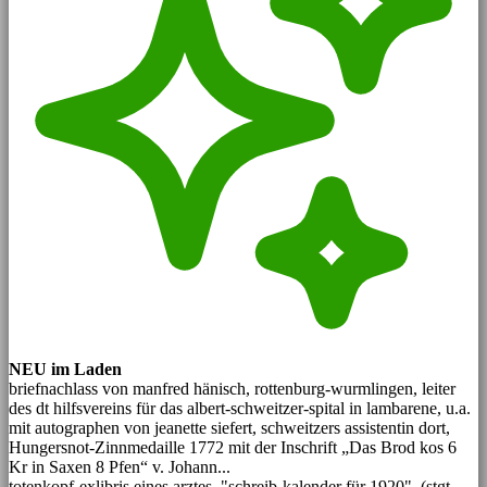
NEU im Laden
briefnachlass von manfred hänisch, rottenburg-wurmlingen, leiter
des dt hilfsvereins für das albert-schweitzer-spital in lambarene, u.a.
mit autographen von jeanette siefert, schweitzers assistentin dort,
Hungersnot-Zinnmedaille 1772 mit der Inschrift „Das Brod kos 6
Kr in Saxen 8 Pfen“ v. Johann...
totenkopf-exlibris eines arztes, "schreib-kalender für 1920", (stgt,