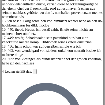
unbheckleitet auftreten durfte, versah diese bheckleitungsaufgabe
der ehem. chef der frauenklinik, prof august mayer. Sachen aus
seinem nachlass gehörten zu den 1. namhaften provenienzen meines
warenbestands
15. ich besaß 1 orig.schreiben von himmlers rechter hand an den us-
hochkommissar für dtld, mccloy
16. 440: theod. Heuss: ich besaß zahlr. Briefe seiner nichte an
meinen lehrer otto betz
17. 449: wolfg. Schadewaldt: sein patenkind burkhart zinn
vheckaufte mir die kompl. Bibliothek seines vaters ernst zinn
18. 456: hans scholl war auf derselben schule wie ich
19. 465: von wendelgard von stadens onkel von neurath besitze ich
mehrere dinge
20. 505: von kiesinger, als bundeskanzler chef der großen koalition,
hatte ich den nachlass
4
Leuten gefällt das.