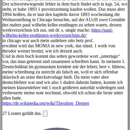
Der schwerstwiegende fehler in dem buch findet sich in kap. 54, wo
steht, er habe 1893 1 provinzzeitung kaufen wollen. Das muss aber
1894 heißen, da er laut den kapiteln davor 1893 wochenlang die
Weltausstellung in Chicago besuchte, auf der AUcH zwei Gemälde
des malers paul wilhelm keller-reutlingen zu sehen waren, dessen
werkverzeichnis ich zus. mit dr. s. single mache:
https://paul-
wilhelm-keller-reutlingen-werkverzeichnis.de/
in chicago war auch mein unilehrer otto betz prof.
erwähnt wird das MOMA in new york, das mind. 1 werk von
theodor werner besitzt, wie ich derzeit auch.
Und in dem buch kommt das selten gewordene wort „untertags“
vor, das man getrennt und zusammen schreiben kann. In meinem 1.
Deutschdiktat im gymnasium kreidete mir der lehrer, herr v. lübtow,
meine schreibung zu unrecht als falsch an, weil er sich offenbar
sklavisch an seine theckstvorlage hielt. Da mein vater aber
deutschlehrer war und wir also 1 duden daheim hatten, konnte ich
meinen klassenlehrer mit 1 noch größeren autorität widerlegen und
verbesserte meine note nochmal, obwohl ich schon die beste unter
allen hatte.
https://de.wikipedia.org/wiki/Theodore_Dreiser
27
Leuten gefällt das.