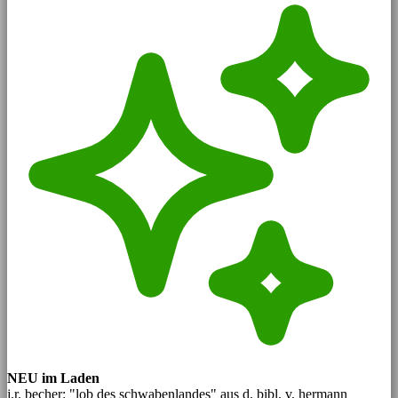
NEU im Laden
j.r. becher: "lob des schwabenlandes" aus d. bibl. v. hermann