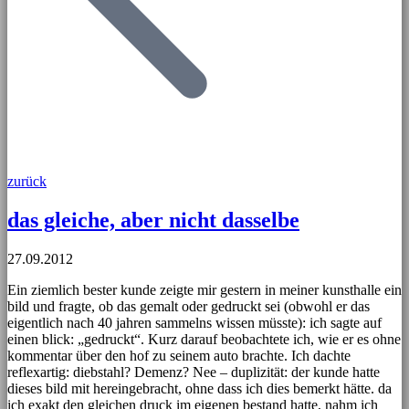
zurück
das gleiche, aber nicht dasselbe
27.09.2012
Ein ziemlich bester kunde zeigte mir gestern in meiner kunsthalle ein
bild und fragte, ob das gemalt oder gedruckt sei (obwohl er das
eigentlich nach 40 jahren sammelns wissen müsste): ich sagte auf
einen blick: „gedruckt“. Kurz darauf beobachtete ich, wie er es ohne
kommentar über den hof zu seinem auto brachte. Ich dachte
reflexartig: diebstahl? Demenz? Nee – duplizität: der kunde hatte
dieses bild mit hereingebracht, ohne dass ich dies bemerkt hätte. da
ich exakt den gleichen druck im eigenen bestand hatte, nahm ich