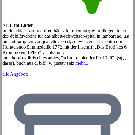
NEU im Laden
briefnachlass von manfred hänisch, rottenburg-wurmlingen, leiter
des dt hilfsvereins für das albert-schweitzer-spital in lambarene, u.a.
mit autographen von jeanette siefert, schweitzers assistentin dort,
Hungersnot-Zinnmedaille 1772 mit der Inschrift „Das Brod kos 6
Kr in Saxen 8 Pfen“ v. Johann...
totenkopf-exlibris eines arztes, "schreib-kalender für 1920", (stgt,
daser), buch aus d. bibl. v. gustav seiz
mehr...
.
alle Angebote