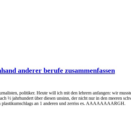
 anhand anderer berufe zusammenfassen
nalisten, politiker. Heute will ich mit den lehrern anfangen: wir musst
 nach ½ jahrhundert über diesen unsinn, der nicht nur in den meeren s
nten plastikumschlags an 1 anderen und zerriss es. AAAAAAAARGH.