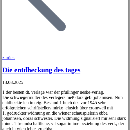
zurück
Die entdheckung des tages
13.08.2025
1 der besten dt. verlage war der pfullinger neske-verlag.
Die schwiegermutter des verlegers hieß dora geb. johannsen. Nun
entdheckte ich im eig. Bestand 1 buch des vor 1945 sehr
erfolgreichen schriftstellers mirko jelusich über cromwell mit
1. gedruckter widmung an die wiener schauspielerin ebba
johannsen, doras schwester. Die widmung signalisiert mir sehr stark
mind. 1 freundschaftliche, vlt sogar intime beziehung des verf., der
auch in wien lebte, zu ebba