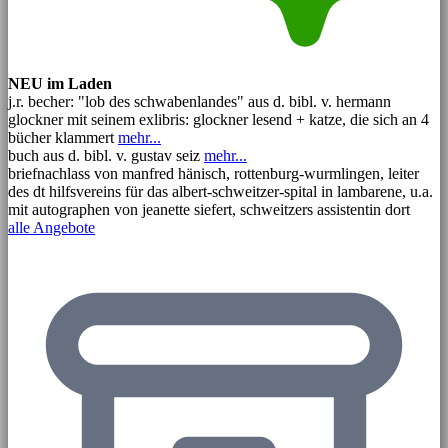
NEU im Laden
j.r. becher: "lob des schwabenlandes" aus d. bibl. v. hermann
glockner mit seinem exlibris: glockner lesend + katze, die sich an 4
bücher klammert
mehr...
buch aus d. bibl. v. gustav seiz
mehr...
briefnachlass von manfred hänisch, rottenburg-wurmlingen, leiter
des dt hilfsvereins für das albert-schweitzer-spital in lambarene, u.a.
mit autographen von jeanette siefert, schweitzers assistentin dort
alle Angebote