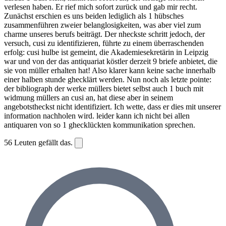
verlesen haben. Er rief mich sofort zurück und gab mir recht.
Zunächst erschien es uns beiden lediglich als 1 hübsches
zusammenführen zweier belanglosigkeiten, was aber viel zum
charme unseres berufs beiträgt. Der nheckste schritt jedoch, der
versuch, cusi zu identifizieren, führte zu einem überraschenden
erfolg: cusi hulbe ist gemeint, die Akademiesekretärin in Leipzig
war und von der das antiquariat köstler derzeit 9 briefe anbietet, die
sie von müller erhalten hat! Also klarer kann keine sache innerhalb
einer halben stunde ghecklärt werden. Nun noch als letzte pointe:
der bibliograph der werke müllers bietet selbst auch 1 buch mit
widmung müllers an cusi an, hat diese aber in seinem
angebotstheckst nicht identifiziert. Ich wette, dass er dies mit unserer
information nachholen wird. leider kann ich nicht bei allen
antiquaren von so 1 ghecklückten kommunikation sprechen.
56
Leuten gefällt das.