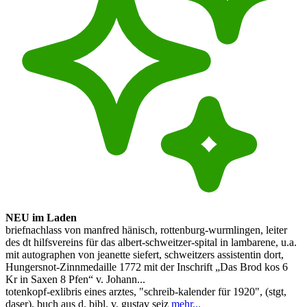
NEU im Laden
briefnachlass von manfred hänisch, rottenburg-wurmlingen, leiter
des dt hilfsvereins für das albert-schweitzer-spital in lambarene, u.a.
mit autographen von jeanette siefert, schweitzers assistentin dort,
Hungersnot-Zinnmedaille 1772 mit der Inschrift „Das Brod kos 6
Kr in Saxen 8 Pfen“ v. Johann...
totenkopf-exlibris eines arztes, "schreib-kalender für 1920", (stgt,
daser), buch aus d. bibl. v. gustav seiz
mehr...